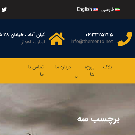
فارسی
English
0613325225
کیان آباد ، خیابان 28 شرقی ، پلاک 12
info@themento.net
ایران ، اهواز
بلاگ
پروژه
درباره ما
تماس با
ها
ما
برچسب سه